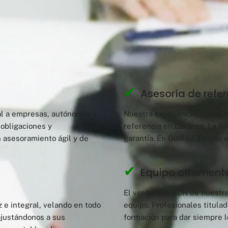
✔
Asesoría de refer
al a empresas, autónomos y
Nuestra experiencia, conocim
 obligaciones y
referencia en Cáceres. La sa
 asesoramiento ágil y de
garantía. En Guillén Zancas 
✔
Equipo altamente
El verdadero ADN de nuestra
 e integral, velando en todo
equipo. Profesionales titulad
ajustándonos a sus
formación para dar siempre 