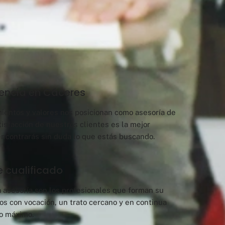
encia en Cáceres
ientos y valores nos posicionan como asesoría de
tisfacción de nuestros clientes es la mejor
encontrarás sin duda lo que estás buscando.
 cualificado
 asesoría son los profesionales que forman su
os con vocación, un trato cercano y en continua
lo máximo.